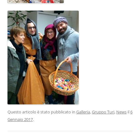
Questo articolo è stato pubblicato in
Galleria
,
Gruppo Turi
,
News
il
6
Gennaio 2017
.