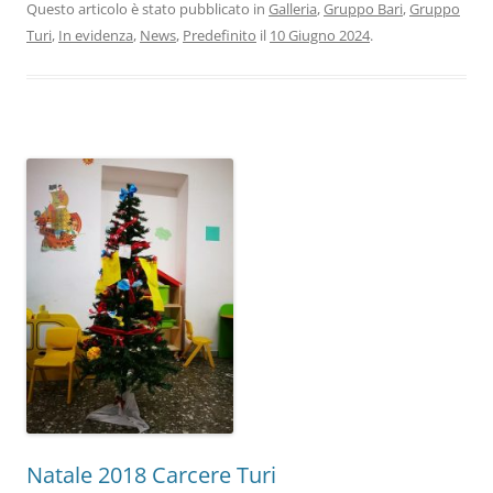
Questo articolo è stato pubblicato in
Galleria
,
Gruppo Bari
,
Gruppo
Turi
,
In evidenza
,
News
,
Predefinito
il
10 Giugno 2024
.
Natale 2018 Carcere Turi