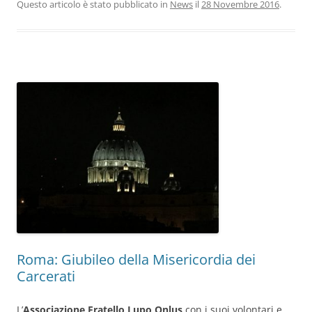
Questo articolo è stato pubblicato in
News
il
28 Novembre 2016
.
Roma: Giubileo della Misericordia dei
Carcerati
L’
Associazione Fratello Lupo Onlus
con i suoi volontari e