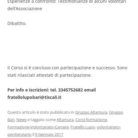
Esperienze a confronto: Testimonianze di alcuni volontari
dell’Associazione
Dibattito.
Il Corso si è concluso con partecipazione e successo. Sono
stati rilasciati attestati di partecipazione.
Per info e iscrizioni: tel. 3345752682 email
fratellolupobari@tiscali.it
Questo articolo è stato pubblicato in
Gruppo Altamura
,
Gruppo
Bari
,
News
e taggato come
Altamura
,
Corsi-formazione
,
Formazione-Volontariato-Carcere
,
Fratello Lupo
,
volontariato-
penitenziario
il
9 Gennaio 2017