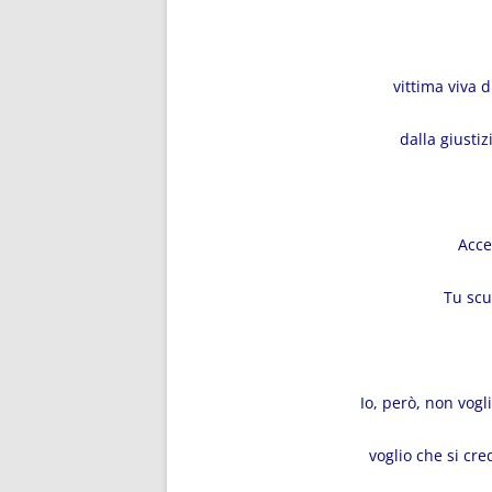
vittima viva 
dalla giustiz
Acce
Tu scu
Io, però, non vog
voglio che si cr