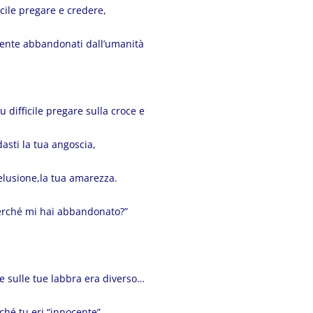
ficile pregare e credere,
sente abbandonati dall’umanità
u difficile pregare sulla croce e
dasti la tua angoscia,
elusione,la tua amarezza.
erché mi hai abbandonato?”
e sulle tue labbra era diverso…
hé tu eri “innocente”.