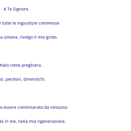
A Te Signore,
di tutte le ingiustizie commesse
ia umana, rivolgo il mio grido.
ttalo come preghiera.
si, perdoni, dimentichi.
lio essere commiserato da nessuno:
eda in me, nella mia rigenerazione.