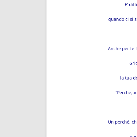
E’ dif
quando ci si 
Anche per te f
Gri
la tua d
“Perché,p
Un perché, ch
…perc