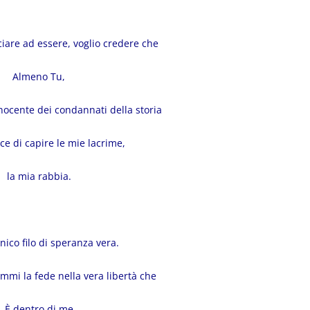
iare ad essere, voglio credere che
Almeno Tu,
nnocente dei condannati della storia
ce di capire le mie lacrime,
la mia rabbia.
unico filo di speranza vera.
mmi la fede nella vera libertà che
È dentro di me