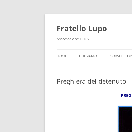
Vai
al
contenuto
Fratello Lupo
Associazione O.D.V.
HOME
CHI SIAMO
CORSI DI FO
Preghiera del detenuto
PREG